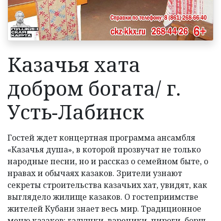
АФИША
ВИДЕО
ДОКУМЕНТЫ
Казачья хата
КОНТАКТЫ
добром богата/ г.
Усть-Лабинск
Гостей ждет концертная программа ансамбля
«Казачья душа», в которой прозвучат не только
народные песни, но и рассказ о семейном быте, о
нравах и обычаях казаков. Зрители узнают
секреты строительства казачьих хат, увидят, как
выглядело жилище казаков. О гостеприимстве
жителей Кубани знает весь мир. Традиционное
меню казаков: галушки, вареники, пироги, борщ,