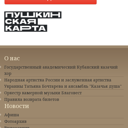
О нас
Государственный академический Кубанский казачий
хор
Народная артистка России и заслуженная артистка
Украины Татьяна Бочтарева и ансамбль "Казачья душа"
Оркестр камерной музыки Благовест
Правила возврата билетов
Новости
Афиша
Фотоархив
Видеоархив