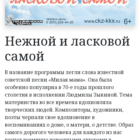
АФИША
ВИДЕО
ДОКУМЕНТЫ
Нежной и ласковой
КОНТАКТЫ
самой
В название программы легли слова известной
советской песни «Милая мама». Она была
особенно популярна в 70-е годы прошлого
столетия в исполнении Людмилы Зыкиной. Тема
материнства во все времена вдохновляла
творческих людей. Композиторы, художники,
поэты черпали свое вдохновение в
воспоминаниях о доме, о матери, о детстве. Образ
самого дорогого человека для каждого из нас
воспет всемирно известными авторами в