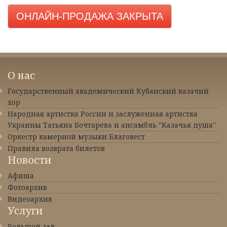
ОНЛАЙН-ПРОДАЖА ЗАКРЫТА
О нас
Государственный академический Кубанский казачий
хор
Народная артистка России и заслуженная артистка
Украины Татьяна Бочтарева и ансамбль "Казачья душа"
Оркестр камерной музыки Благовест
Правила возврата билетов
Новости
Афиша
Фотоархив
Видеоархив
Услуги
Большой зал