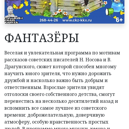
АФИША
ВИДЕО
ДОКУМЕНТЫ
ФАНТАЗЁРЫ
КОНТАКТЫ
Веселая и увлекательная программа по мотивам
рассказов советских писателей Н. Носова и В.
Драгунского, сюжет которой способен многому
научить юного зрителя, что нужно дорожить
дружбой и насколько важно быть добрым и
ответственным. Взрослые зрители увидят
отголоски своего собственного детства, смогут
перенестись на несколько десятилетий назад и
вспомнить все самое лучшее из советского
времени: доброжелательную, доверчивую
атмосферу, особую нравственность простых
людей. В программе много музыки, юмора и