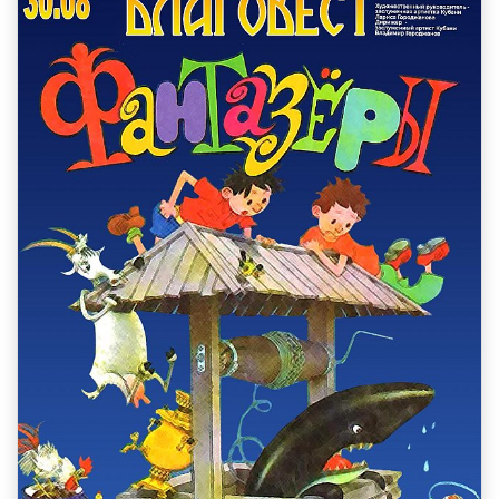
КОЛЛЕКТИВЫ
КАЗАЧЬЯ ДУША
ОРКЕСТР КАМЕРНОЙ МУЗЫКИ БЛАГОВЕСТ
ФЕСТИВАЛИ
НОВОСТИ
УСЛУГИ
БОЛЬШОЙ ЗАЛ
МАЛЫЙ ЗАЛ
ФОЙЕ
ОРГАНИЗАЦИЯ МЕРОПРИЯТИЙ
ОРГАНИЗАЦИЯ ПИТАНИЯ