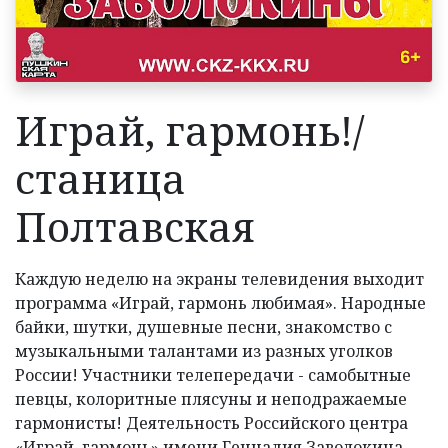
АФИША
ВИДЕО
ДОКУМЕНТЫ
Играй, гармонь!/
КОНТАКТЫ
станица
Полтавская
Каждую неделю на экраны телевидения выходит
программа «Играй, гармонь любимая». Народные
байки, шутки, душевные песни, знакомство с
музыкальными талантами из разных уголков
России! Участники телепередачи - самобытные
певцы, колоритные плясуны и неподражаемые
гармонисты! Деятельность Российского центра
«Играй, гармонь» имени Геннадия Заволокина