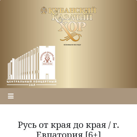
Русь от края до края / г.
Евпатория [6+]
ГЛАВНАЯ