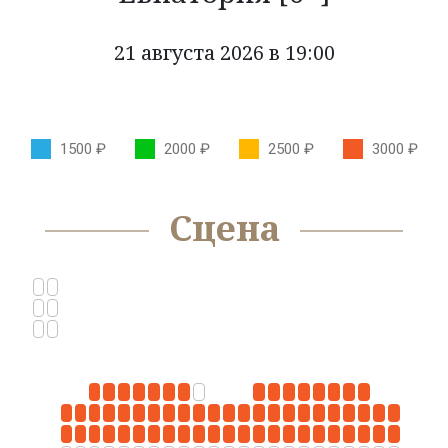
КОЛЛЕКТИВЫ
21 августа 2026 в 19:00
КАЗАЧЬЯ ДУША
ОРКЕСТР КАМЕРНОЙ МУЗЫКИ БЛАГОВЕСТ
1500 ₽
2000 ₽
2500 ₽
3000 ₽
ФЕСТИВАЛИ
НОВОСТИ
Сцена
УСЛУГИ
БОЛЬШОЙ ЗАЛ
МАЛЫЙ ЗАЛ
ФОЙЕ
ОРГАНИЗАЦИЯ МЕРОПРИЯТИЙ
ОРГАНИЗАЦИЯ ПИТАНИЯ