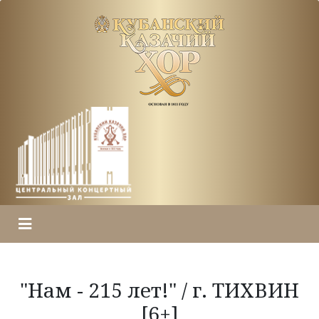
"Нам - 215 лет!" / г. ТИХВИН
[6+]
ГЛАВНАЯ