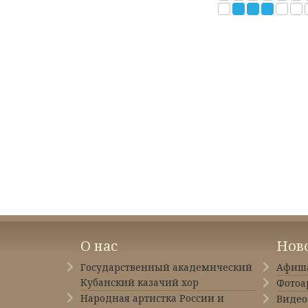
О нас
Нов
Государственный академический
Афиш
Кубанский казачий хор
Фотоа
Народная артистка России и
Видео