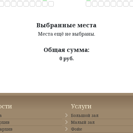
Выбранные места
Места ещё не выбраны.
Общая сумма:
0 руб.
ости
Услуги
а
Большой зал
рхив
Малый зал
архив
Фойе