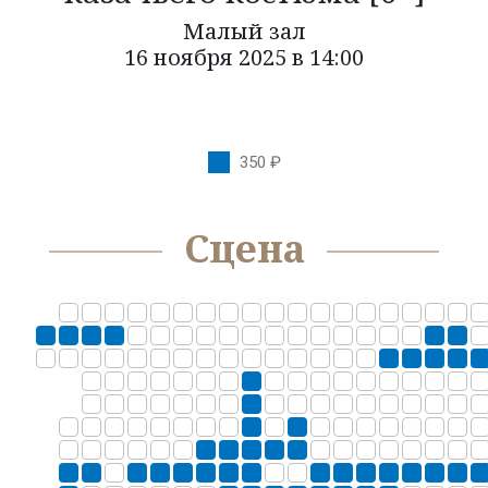
Малый зал
КОЛЛЕКТИВЫ
16 ноября 2025 в 14:00
КАЗАЧЬЯ ДУША
ОРКЕСТР КАМЕРНОЙ МУЗЫКИ БЛАГОВЕСТ
350 ₽
ФЕСТИВАЛИ
НОВОСТИ
Сцена
УСЛУГИ
БОЛЬШОЙ ЗАЛ
МАЛЫЙ ЗАЛ
ФОЙЕ
ОРГАНИЗАЦИЯ МЕРОПРИЯТИЙ
ОРГАНИЗАЦИЯ ПИТАНИЯ