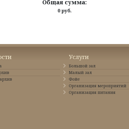
Общая сумма:
0 руб.
ости
Услуги
а
Большой зал
рхив
Малый зал
архив
Фойе
Организация мероприятий
Организация питания