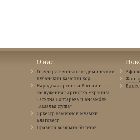
О нас
Нов
Государственный академический
Афиш
Кубанский казачий хор
Фотоа
Народная артистка России и
Видео
заслуженная артистка Украины
Татьяна Бочтарева и ансамбль
"Казачья душа"
Оркестр камерной музыки
Благовест
Правила возврата билетов