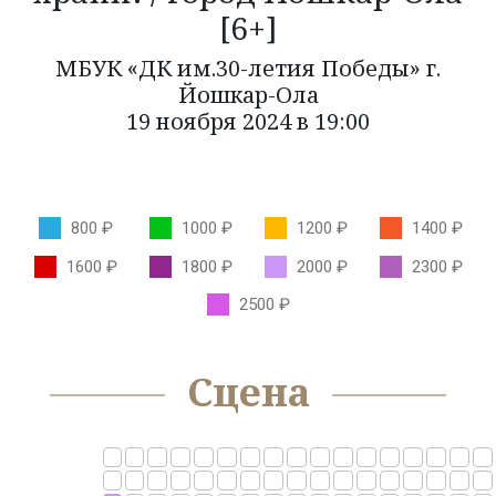
[6+]
КОЛЛЕКТИВЫ
МБУК «ДК им.30-летия Победы» г.
Йошкар-Ола
КАЗАЧЬЯ ДУША
19 ноября 2024 в 19:00
ОРКЕСТР КАМЕРНОЙ МУЗЫКИ БЛАГОВЕСТ
ФЕСТИВАЛИ
НОВОСТИ
800 ₽
1000 ₽
1200 ₽
1400 ₽
1600 ₽
1800 ₽
2000 ₽
2300 ₽
УСЛУГИ
2500 ₽
БОЛЬШОЙ ЗАЛ
МАЛЫЙ ЗАЛ
Сцена
ФОЙЕ
ОРГАНИЗАЦИЯ МЕРОПРИЯТИЙ
ОРГАНИЗАЦИЯ ПИТАНИЯ