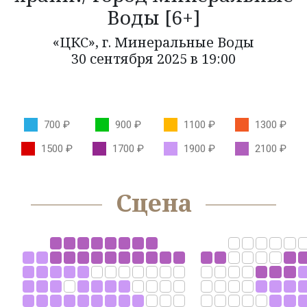
Воды [6+]
КОЛЛЕКТИВЫ
«ЦКС», г. Минеральные Воды
30 сентября 2025 в 19:00
КАЗАЧЬЯ ДУША
ОРКЕСТР КАМЕРНОЙ МУЗЫКИ БЛАГОВЕСТ
ФЕСТИВАЛИ
700 ₽
900 ₽
1100 ₽
1300 ₽
НОВОСТИ
1500 ₽
1700 ₽
1900 ₽
2100 ₽
УСЛУГИ
Сцена
БОЛЬШОЙ ЗАЛ
МАЛЫЙ ЗАЛ
ФОЙЕ
ОРГАНИЗАЦИЯ МЕРОПРИЯТИЙ
ОРГАНИЗАЦИЯ ПИТАНИЯ