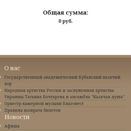
Общая сумма:
0 руб.
О нас
Государственный академический Кубанский казачий
хор
Народная артистка России и заслуженная артистка
Украины Татьяна Бочтарева и ансамбль "Казачья душа"
Оркестр камерной музыки Благовест
Правила возврата билетов
Новости
Афиша