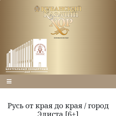
Русь от края до края / город
Элиста [6+]
ГЛАВНАЯ